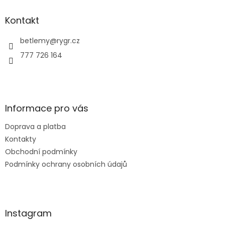
p
a
Kontakt
t
í
betlemy
@
rygr.cz
777 726 164
Informace pro vás
Doprava a platba
Kontakty
Obchodní podmínky
Podmínky ochrany osobních údajů
Instagram