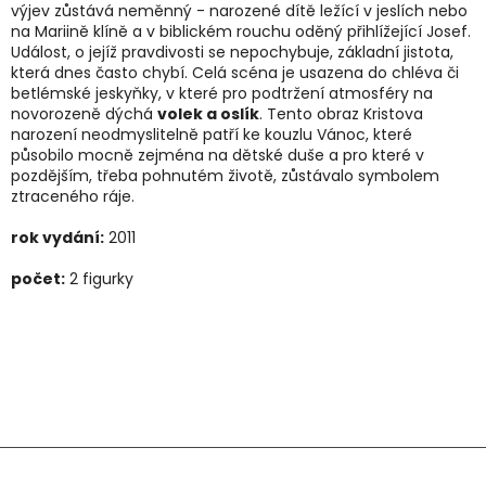
výjev zůstává neměnný - narozené dítě ležící v jeslích nebo
na Mariině klíně a v biblickém rouchu oděný přihlížející Josef.
Událost, o jejíž pravdivosti se nepochybuje, základní jistota,
která dnes často chybí. Celá scéna je usazena do chléva či
betlémské jeskyňky, v které pro podtržení atmosféry na
novorozeně dýchá
volek a oslík
. Tento obraz Kristova
narození neodmyslitelně patří ke kouzlu Vánoc, které
Vše
působilo mocně zejména na dětské duše a pro které v
figu
pozdějším, třeba pohnutém životě, zůstávalo symbolem
ztraceného ráje.
Příb
rok vydání:
2011
Člá
počet:
2 figurky
Méd
Přihl
Z
á