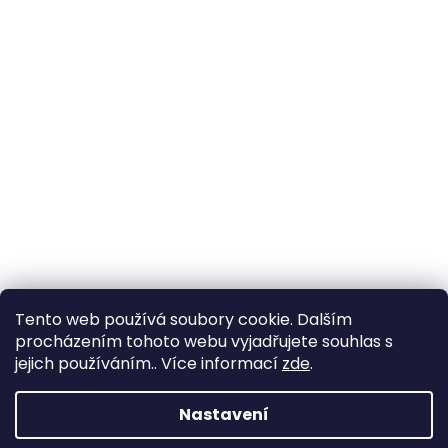
Tento web používá soubory cookie. Dalším
Sledovat na Instagramu
procházením tohoto webu vyjadřujete souhlas s
jejich používáním.. Více informací
zde
.
Vytvořil Shoptet
Nastavení