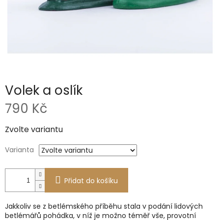
Volek a oslík
790 Kč
Měrná
Zvolte variantu
cena:
Varianta
Přidat do košíku
Jakkoliv se z betlémského příběhu stala v podání lidových
betlémářů pohádka, v níž je možno téměř vše, provotní