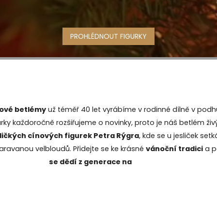
PROHLÉDNOUT FIGURKY
nové betlémy
už téměř 40 let vyrábíme v rodinné dílně v podhů
ky každoročně rozšiřujeme o novinky, proto je náš betlém živý 
ičkých cínových figurek Petra Rýgra
, kde se u jesliček se
karavanou velbloudů. Přidejte se ke krásné
vánoční tradici
a p
se dědí z generace na
generaci
.