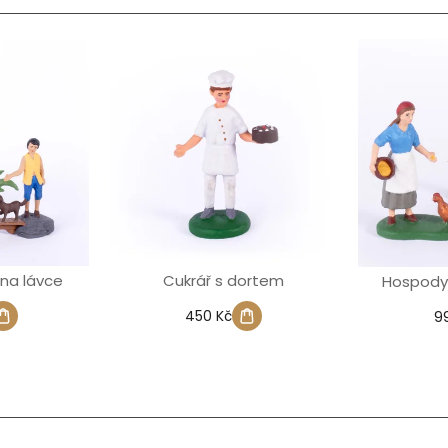
na lávce
Cukrář s dortem
Hospodyn
450 Kč
9