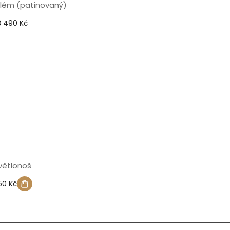
lém (patinovaný)
3 490 Kč
větlonoš
50 Kč