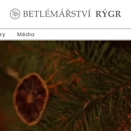
ky
Média