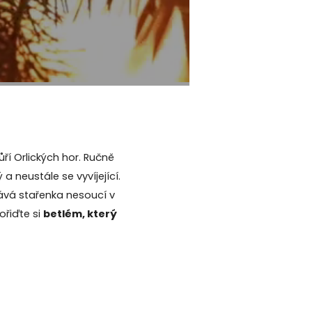
ří Orlických hor. Ručně
a neustále se vyvíjející.
tkává stařenka nesoucí v
ořiďte si
betlém, který