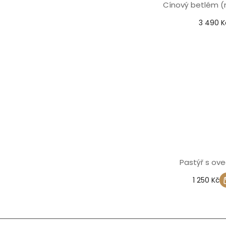
Cínový betlém 
3 490 K
Pastýř s ov
1 250 Kč
Z