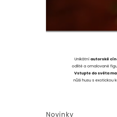
Unikátní
autorské cí
odlité a omalované figur
Vstupte do světa mal
nůši husu s exotickou 
Novinky