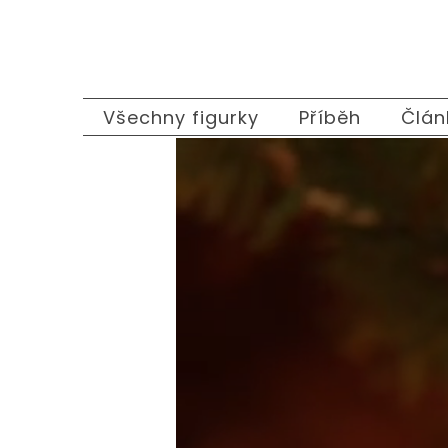
Přejít
na
obsah
Všechny figurky
Příběh
Člán