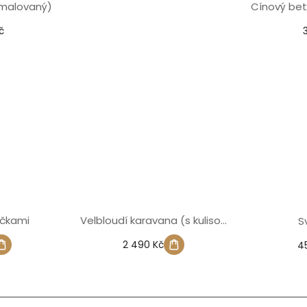
(malovaný)
Cínový bet
č
ečkami
Velbloudí karavana (s kulisou
S
pouště)
2 490 Kč
4