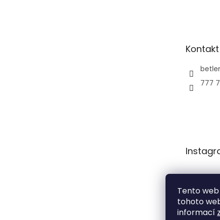
á
p
a
t
Kontakt
í
betl
777 7
Instag
Tento web 
tohoto webu
informací