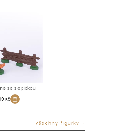
ě se slepičkou
90 Kč
Všechny figurky