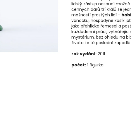
lidský zástup nesoucí možné 
cenných darů tří králů se je
možností prostých lidí -
babi
vánočku, hospodyně košík jab
jako přehlídka řemesel a pos
každodenní práci, vytvářejíc
mystérium, bez ohledu na bib
života i v té poslední zapadlé
rok vydání:
2011
počet:
1 figurka