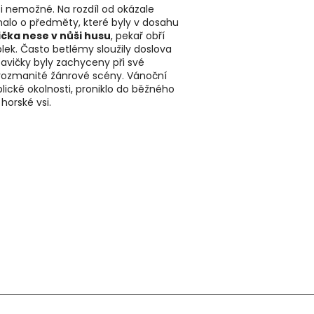
i nemožné. Na rozdíl od okázale
dnalo o předměty, které byly v dosahu
čka nese v nůši husu
, pekař obří
lek. Často betlémy sloužily doslova
tavičky byly zachyceny při své
 rozmanité žánrové scény. Vánoční
lické okolnosti, proniklo do běžného
 horské vsi.