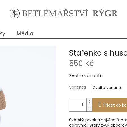
ky
Média
Stařenka s hus
550 Kč
Měrná
Zvolte variantu
cena:
Varianta
Přidat do ko
Světský prvek a nejvíce fanta
darovníci. Starý zvyk obdarov