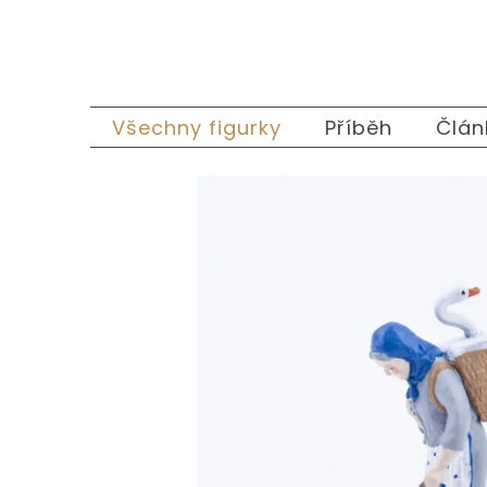
Přejít
na
obsah
Všechny figurky
Příběh
Člán