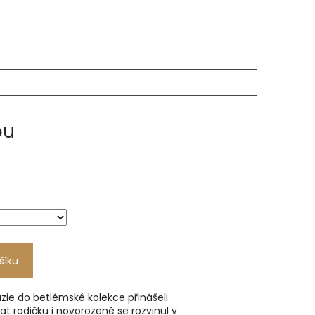
NÁKUPNÍ
KOŠÍK
ou
šíku
zie do betlémské kolekce přinášeli
at rodičku i novorozeně se rozvinul v