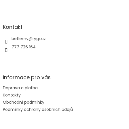
Z
á
p
a
Kontakt
t
í
betlemy
@
rygr.cz
777 726 164
Informace pro vás
Doprava a platba
Kontakty
Obchodní podmínky
Podmínky ochrany osobních údajů