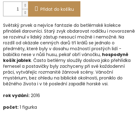
Přidat do košíku
Světský prvek a nejvíce fantazie do betlémské kolekce
přinášeli darovníci. Starý zvyk obdarovat rodičku i novorozeně
se rozvinul v lidský zástup nesoucí možné i nemožné. Na
rozdíl od okázale cenných darů tří králů se jednalo o
předměty, které byly v dosahu možností prostých lidí -
Vše
figu
babička nese v nůši husu, pekař obří vánočku,
hospodyně
košík jablek
. Často betlémy sloužily doslova jako přehlídka
Příb
řemesel a postavičky byly zachyceny při své každodenní
práci, vytvářejíc rozmanité žánrové scény. Vánoční
Člá
mystérium, bez ohledu na biblické okolnosti, proniklo do
běžného života i v té poslední zapadlé horské vsi.
Méd
rok vydání:
2016
Přihl
počet:
1 figurka