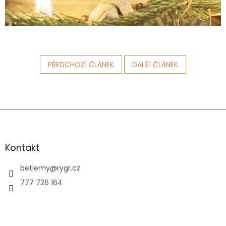
PŘEDCHOZÍ ČLÁNEK
DALŠÍ ČLÁNEK
Z
á
Vše
p
figu
a
Kontakt
t
Příb
í
betlemy
@
rygr.cz
Člá
777 726 164
Méd
Přihl